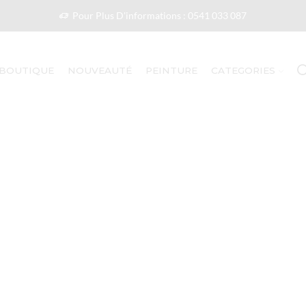
Pour Plus D'informations : 0541 033 087
BOUTIQUE
NOUVEAUTÉ
PEINTURE
CATEGORIES