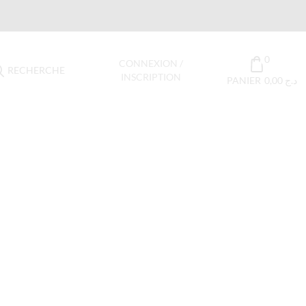
0
CONNEXION /
RECHERCHE
INSCRIPTION
PANIER
0,00
د.ج