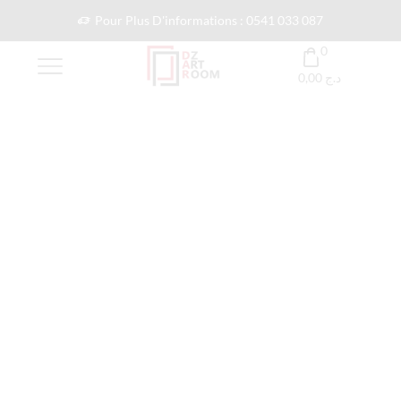
Pour Plus D'informations : 0541 033 087
0
0,00
د.ج